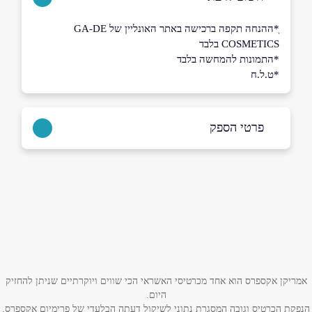
ָ*ההנחה תקפה ברכישה באתר האונליין של GA-DE
COSMETICS בלבד
*התמונות להמחשה בלבד
*ט.ל.ח
פרטי הספק
079-6079199
באתר
בפייסבוק
באינסטגרם
שם מלא
*
אמריקן אקספרס הוא אחד מכרטיסי האשראי הכי שווים ויוקרתיים שניתן להחזיק
היום.
טלפון
*
הנפקת הכרטיס וגובה המסגרת נתוני לשיקול דעתה הבלעדי של פרימיום אקספרס.