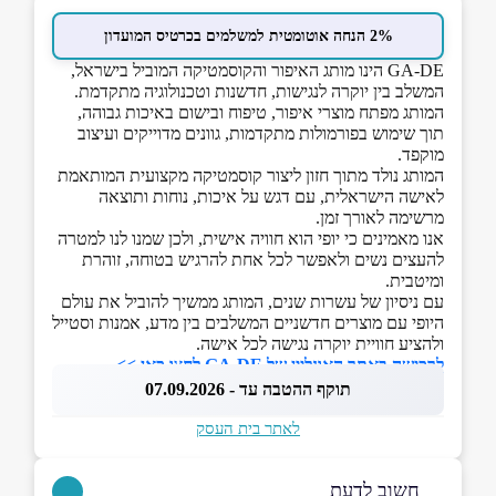
2% הנחה אוטומטית למשלמים בכרטיס המועדון
GA-DE הינו מותג האיפור והקוסמטיקה המוביל בישראל,
המשלב בין יוקרה לנגישות, חדשנות וטכנולוגיה מתקדמת.
המותג מפתח מוצרי איפור, טיפוח ובישום באיכות גבוהה,
תוך שימוש בפורמולות מתקדמות, גוונים מדוייקים ועיצוב
מוקפד.
המותג נולד מתוך חזון ליצור קוסמטיקה מקצועית המותאמת
לאישה הישראלית, עם דגש על איכות, נוחות ותוצאה
מרשימה לאורך זמן.
אנו מאמינים כי יופי הוא חוויה אישית, ולכן שמנו לנו למטרה
להעצים נשים ולאפשר לכל אחת להרגיש בטוחה, זוהרת
ומיטבית.
עם ניסיון של עשרות שנים, המותג ממשיך להוביל את עולם
היופי עם מוצרים חדשניים המשלבים בין מדע, אמנות וסטייל
ולהציע חוויית יוקרה נגישה לכל אישה.
לרכישה באתר האונליין של GA-DE לחצו כאן >>
תוקף ההטבה עד - 07.09.2026
לאתר בית העסק
חשוב לדעת