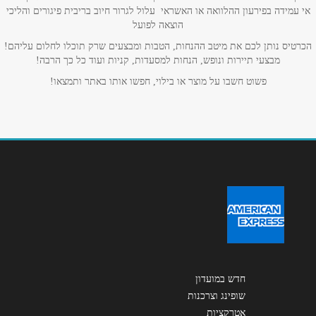
אי עמידה בפירעון ההלוואה או האשראי עלול לגרור חיוב בריבית פיגורים והליכי
הוצאה לפועל
אימייל
*
הכרטיס נותן לכם את מיטב ההנחות, הטבות ומבצעים שרק תוכלו לחלום עליהם!
מבצעי תיירות ונופש, הנחות למסעדות, קניות ועוד כל כך הרבה!
פשוט חשבו על מוצר או בילוי, חפשו אותו באתר ותמצאו!
נושא
*
אנא חזרו אלי בקשר ל...
הודעה
*
שליחה
חדש במועדון
שופינג וצרכנות
אטרקציות