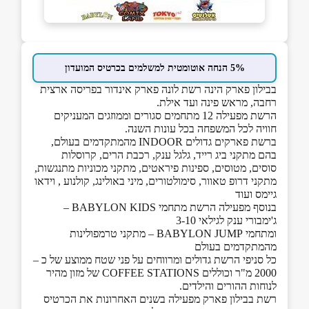
5% הנחה אוטומטית למשלמים בכרטיס המועדון
בבילון פארק הינה רשת לונה פארק אינדור בפריסה ארצית
רחבה, מראש פינה ועד אילת.
הרשת מפעילה 12 מתחמים סגורים וממוזגים המעניקים
חוויה לכל המשפחה בכל עונות השנה.
ברשת פארקים גדולים INDOOR מהמתקדמים בעולם,
בהם מתקני ביג רייד, גלגל ענק, רכבת הרים, קרוסלות
סוסים, מטוסים, ספינות פיראטים, מתקני מכוניות מתנגשות,
מתקני דרופ טאוור, סימולטורים, מיני באולינג, קולנוע , וידאו
גיימס ועוד
בנוסף מפעילה הרשת מתחמי BABYLON KIDS –
ג'ימבורי ענק לגילאי 3-10
ומתחמי BABYLON JUMP – מתקני טרמפולינות
מהמתקדמים בעולם
כל סניפי הרשת גדולים ומרווחים על פני שטח ממוצע של כ –
2000 מ"ר וכוללים COFFEE STATIONS של מזון מהיר
לנוחות ההורים והילדים.
רשת בבילון פארק מפעילה בשנים האחרונות את הכרטיס