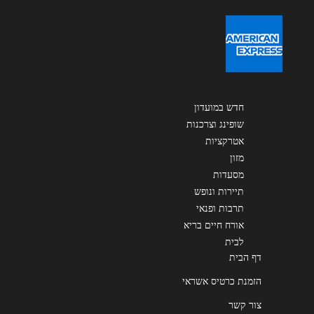
רמת גן
קניון מרום נוה, משחקיית בבילון חיים לנדאו 7
שליחה
052-6231028
חדש במועדון
שופינג וצרכנות
אטרקציות
מזון
מסעדות
תיירות ונופש
תרבות ופנאי
אורח חיים בריא
לבית
דף הבית
הזמנת כרטיס אשראי
צור קשר