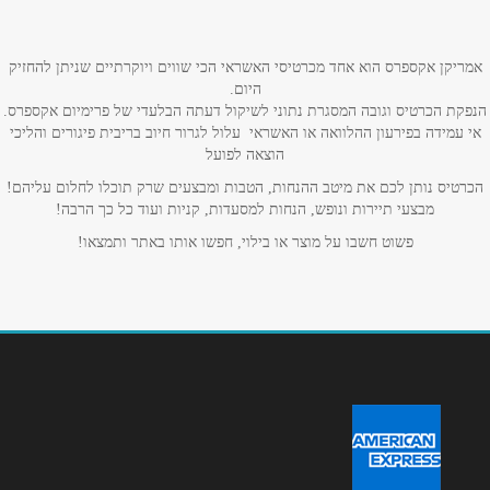
אימייל
*
אמריקן אקספרס הוא אחד מכרטיסי האשראי הכי שווים ויוקרתיים שניתן להחזיק
היום.
הנפקת הכרטיס וגובה המסגרת נתוני לשיקול דעתה הבלעדי של פרימיום אקספרס.
נושא
*
אי עמידה בפירעון ההלוואה או האשראי עלול לגרור חיוב בריבית פיגורים והליכי
הוצאה לפועל
אנא חזרו אלי בקשר ל...
הכרטיס נותן לכם את מיטב ההנחות, הטבות ומבצעים שרק תוכלו לחלום עליהם!
מבצעי תיירות ונופש, הנחות למסעדות, קניות ועוד כל כך הרבה!
הודעה
*
פשוט חשבו על מוצר או בילוי, חפשו אותו באתר ותמצאו!
שליחה