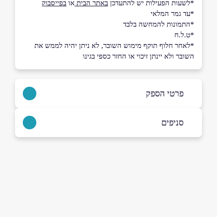
*לשעות הפעילות יש להתעדכן
באתר הבית
או
בפייסבוק
*עד גמר המלאי
*התמונות להמחשה בלבד
*ט.ל.ח
*לאחר חלוף תוקף מימוש השובר, לא ניתן יהיה לממש את
השובר ולא יינתן זיכוי או החזר כספי בגינו
פרטי הספק
054-599941
|
077-2200888
סניפים
באתר
בפייסבוק
כפר סבא, אושילנד
אושילד (קומה 1), עתיר ידע 4
077-2200888
שם מלא
*