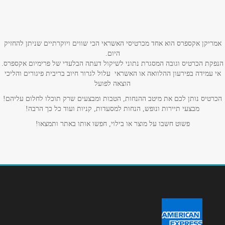
שם מלא
*
טלפון
*
אמריקן אקספרס הוא אחד מכרטיסי האשראי הכי שווים ויוקרתיים שניתן להחזיק
היום.
הנפקת הכרטיס וגובה המסגרת נתוני לשיקול דעתה הבלעדי של פרימיום אקספרס.
אי עמידה בפירעון ההלוואה או האשראי עלול לגרור חיוב בריבית פיגורים והליכי
אימייל
*
הוצאה לפועל
הכרטיס נותן לכם את מיטב ההנחות, הטבות ומבצעים שרק תוכלו לחלום עליהם!
נושא
*
מבצעי תיירות ונופש, הנחות למסעדות, קניות ועוד כל כך הרבה!
אנא חזרו אלי בקשר ל...
פשוט חשבו על מוצר או בילוי, חפשו אותו באתר ותמצאו!
הודעה
*