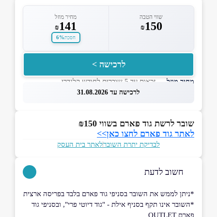
שווי הטבה
מחיר מוזל
141
150
₪
₪
6%
חסכת
לרכישה >
מחיר מוזל
— זכאות עד 5 שוברים לחודש קלנדרי
לרכישה עד 31.08.2026
שובר לרשת גוד פארם בשווי ₪150
לאתר גוד פארם לחצו כאן>>
לבדיקת יתרת השובר
לאתר בית העסק
חשוב לדעת
*ניתן לממש את השובר בסניפי גוד פארם בלבד בפריסה ארצית
*השובר אינו תקף בסניף אילת - "גוד דיוטי פרי", ובסניפי גוד
פארם OUTLET