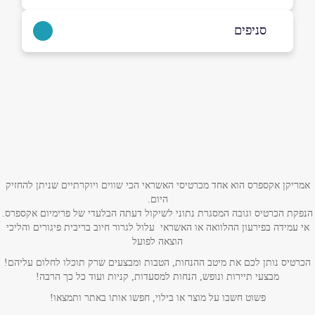
1-700-707-190
סניפים
באתר
בפייסבוק
אודם
1-700-707-190
שם מלא
*
טלפון
*
אמריקן אקספרס הוא אחד מכרטיסי האשראי הכי שווים ויוקרתיים שניתן להחזיק
היום.
הנפקת הכרטיס וגובה המסגרת נתוני לשיקול דעתה הבלעדי של פרימיום אקספרס.
אימייל
*
אי עמידה בפירעון ההלוואה או האשראי עלול לגרור חיוב בריבית פיגורים והליכי
הוצאה לפועל
נושא
*
הכרטיס נותן לכם את מיטב ההנחות, הטבות ומבצעים שרק תוכלו לחלום עליהם!
מבצעי תיירות ונופש, הנחות למסעדות, קניות ועוד כל כך הרבה!
אנא חזרו אלי בקשר ל...
פשוט חשבו על מוצר או בילוי, חפשו אותו באתר ותמצאו!