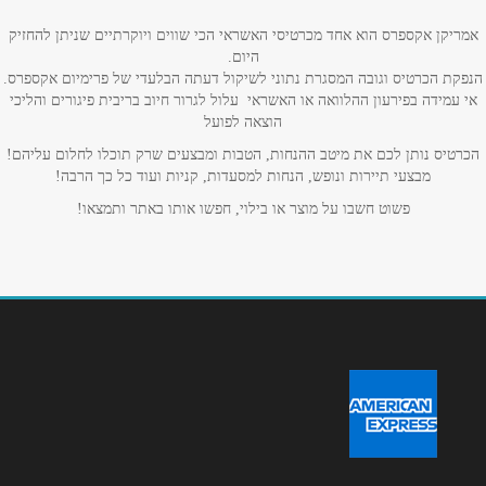
אמריקן אקספרס הוא אחד מכרטיסי האשראי הכי שווים ויוקרתיים שניתן להחזיק
אימייל
*
היום.
הנפקת הכרטיס וגובה המסגרת נתוני לשיקול דעתה הבלעדי של פרימיום אקספרס.
אי עמידה בפירעון ההלוואה או האשראי עלול לגרור חיוב בריבית פיגורים והליכי
נושא
*
הוצאה לפועל
אנא חזרו אלי בקשר ל...
הכרטיס נותן לכם את מיטב ההנחות, הטבות ומבצעים שרק תוכלו לחלום עליהם!
מבצעי תיירות ונופש, הנחות למסעדות, קניות ועוד כל כך הרבה!
הודעה
*
פשוט חשבו על מוצר או בילוי, חפשו אותו באתר ותמצאו!
שליחה