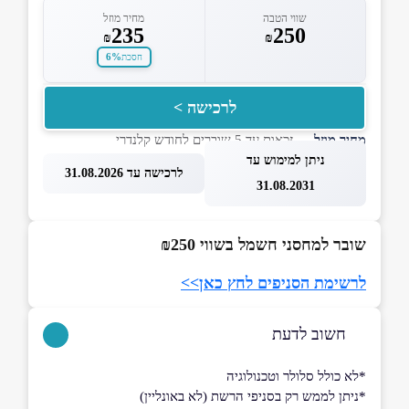
שווי הטבה
מחיר מוזל
235
250
₪
₪
6%
חסכת
לרכישה >
מחיר מוזל
— זכאות עד 5 שוברים לחודש קלנדרי
ניתן למימוש עד
לרכישה עד 31.08.2026
31.08.2031
שובר למחסני חשמל בשווי ₪250
לרשימת הסניפים לחץ כאן>>
חשוב לדעת
*לא כולל סלולר וטכנולוגיה
*ניתן לממש רק בסניפי הרשת (לא באונליין)