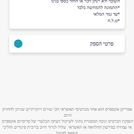
השובר ולא יינתן זיכוי או החזר כספי בגינו
*התמונה להמחשה בלבד
*עד גמר המלאי
*ט.ל.ח
פרטי הספק
שם מלא
*
טלפון
*
אמריקן אקספרס הוא אחד מכרטיסי האשראי הכי שווים ויוקרתיים שניתן להחזיק
אימייל
*
היום.
הנפקת הכרטיס וגובה המסגרת נתוני לשיקול דעתה הבלעדי של פרימיום אקספרס.
אי עמידה בפירעון ההלוואה או האשראי עלול לגרור חיוב בריבית פיגורים והליכי
נושא
*
הוצאה לפועל