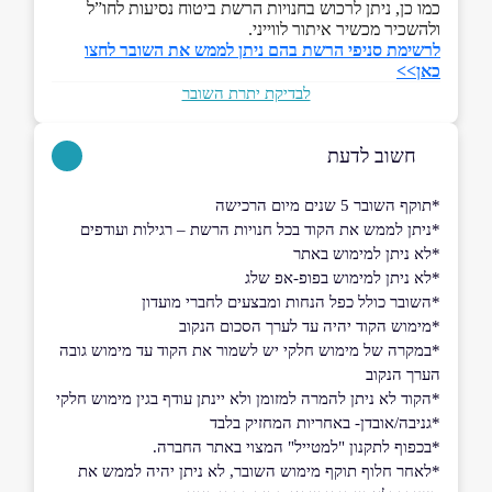
כמו כן, ניתן לרכוש בחנויות הרשת ביטוח נסיעות לחו”ל
ולהשכיר מכשיר איתור לווייני.
לרשימת סניפי הרשת בהם ניתן לממש את השובר לחצו
כאן>>
לבדיקת יתרת השובר
חשוב לדעת
*תוקף השובר 5 שנים מיום הרכישה
*ניתן לממש את הקוד בכל חנויות הרשת – רגילות ועודפים
*לא ניתן למימוש באתר
*לא ניתן למימוש בפופ-אפ שלג
*השובר כולל כפל הנחות ומבצעים לחברי מועדון
*מימוש הקוד יהיה עד לערך הסכום הנקוב
*במקרה של מימוש חלקי יש לשמור את הקוד עד מימוש גובה
הערך הנקוב
*הקוד לא ניתן להמרה למזומן ולא יינתן עודף בגין מימוש חלקי
*גניבה/אובדן- באחריות המחזיק בלבד
*בכפוף לתקנון "למטייל" המצוי באתר החברה.
*לאחר חלוף תוקף מימוש השובר, לא ניתן יהיה לממש את